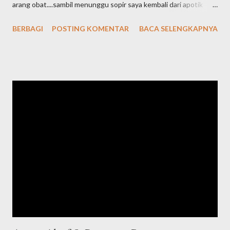
arang obat....sambil menunggu sopir saya kembali dari apotik
saya coba buat minumam arang 1 gelas..dan
BERBAGI
POSTING KOMENTAR
BACA SELENGKAPNYA
ternyata...amazing...sembuh..tidak kebelakang lagi...dan obat dari
apotik tidak jadi diminum...Alhamdulillah." Testimoni dari Syah
Ronny, pengguna arang di FB Arang Obat Ajaib