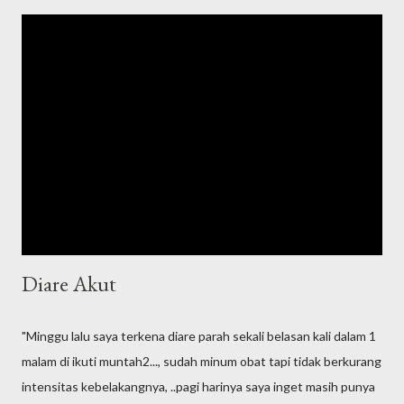
Diare Akut
"Minggu lalu saya terkena diare parah sekali belasan kali dalam 1
malam di ikuti muntah2..., sudah minum obat tapi tidak berkurang
intensitas kebelakangnya, ..pagi harinya saya inget masih punya