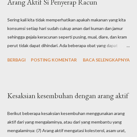
Arang Aktif Si Penyerap Racun
Sering kali kita tidak memperhatikan apakah makanan yang kita
konsumsi setiap hari sudah cukup aman dari kuman dan jamur
sehingga gejala keracunan seperti pusing, mual, diare, dan kram
perut tidak dapat dihindari. Ada beberapa obat yang dapat
digunakan untuk mengatasi dan mengurangi keluhan yang
BERBAGI
POSTING KOMENTAR
BACA SELENGKAPNYA
diderita akibat keracunan, salah satunya adalah arang aktif atau
norit. Norit terbuat dari arang yang telah diaktifkan, tetapi
bukan arang yang biasa digunakan untuk membakar sate.
Pembuatan norit melalui suatu proses dengan bahan baku
Kesaksian kesembuhan dengan arang aktif
berupa kayu, batu bara, kulit kacang, atau serbuk gergaji yang
diolah dengan cara kimia, yaitu dengan mencampurnya dengan
Berikut beberapa kesaksian kesembuhan menggunakan arang
asam, atau dengan cara mengukusnya menggunakan uap atau
aktif dari yang mengalaminya, atau dari yang membantu yang
gas pada temperatur tinggi. Jika arang aktif diperiksa dibawah
mengalaminya: (7) Arang aktif mengatasi kolesterol, asam urat,
Scanning Electron Microscopy , akan terlihat pori-pori dalam