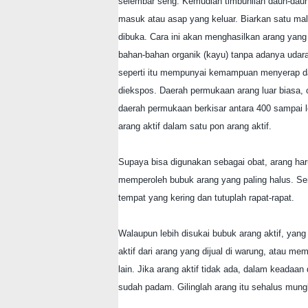
selembar seng. Kemudian timbunilah daun-daun 
masuk atau asap yang keluar. Biarkan satu ma
dibuka. Cara ini akan menghasilkan arang yang
bahan-bahan organik (kayu) tanpa adanya udara 
seperti itu mempunyai kemampuan menyerap dan 
diekspos. Daerah permukaan arang luar biasa, o
daerah permukaan berkisar antara 400 sampai leb
arang aktif dalam satu pon arang aktif.
Supaya bisa digunakan sebagai obat, arang har
memperoleh bubuk arang yang paling halus. Sem
tempat yang kering dan tutuplah rapat-rapat.
Walaupun lebih disukai bubuk arang aktif, yan
aktif dari arang yang dijual di warung, atau me
lain. Jika arang aktif tidak ada, dalam keadaa
sudah padam. Gilinglah arang itu sehalus mung