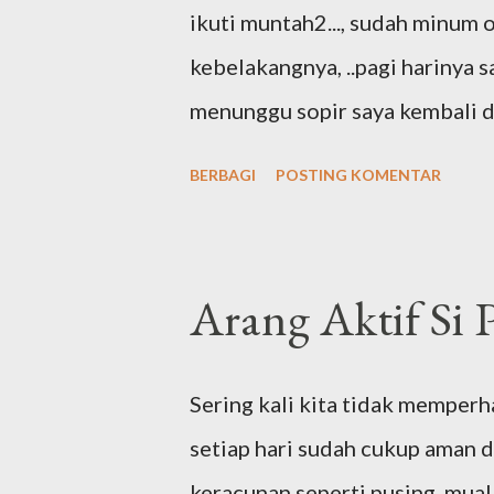
ikuti muntah2..., sudah minum 
kebelakangnya, ..pagi harinya s
menunggu sopir saya kembali d
gelas..dan ternyata...amazing..
BERBAGI
POSTING KOMENTAR
dari apotik tidak jadi diminum.
Ronny, pengguna arang di FB A
Arang Aktif Si
Sering kali kita tidak memper
setiap hari sudah cukup aman d
keracunan seperti pusing, mual,