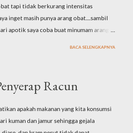
obat tapi tidak berkurang intensitas
aya inget masih punya arang obat....sambil
ari apotik saya coba buat minumam arang 1
.sembuh..tidak kebelakang lagi...dan obat
BACA SELENGKAPNYA
..Alhamdulillah." Testimoni dari Syah
rang Obat Ajaib
 Penyerap Racun
hatikan apakah makanan yang kita konsumsi
ari kuman dan jamur sehingga gejala
 diare, dan kram perut tidak dapat