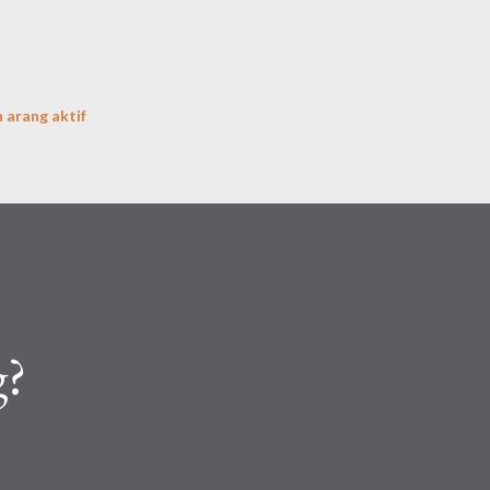
Langsung ke konten utama
 arang aktif
g?