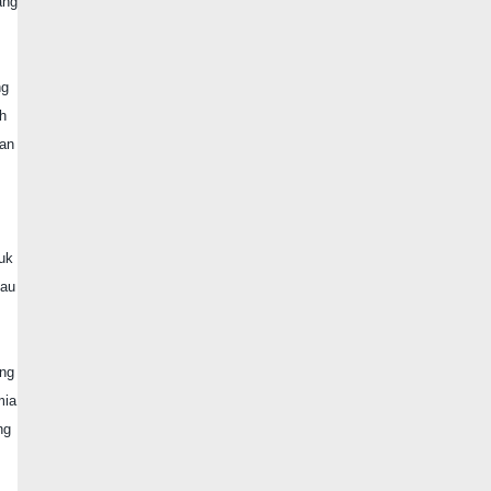
ang
ng
h
gan
uk
tau
ang
mia
ng