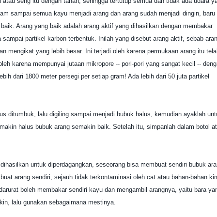
atau seng itu dengan tanah, sehingga tertutup semua dan tidak ada udara y
lam sampai semua kayu menjadi arang dan arang sudah menjadi dingin, baru
 baik. Arang yang baik adalah arang aktif yang dihasilkan dengan membakar
sampai partikel karbon terbentuk. Inilah yang disebut arang aktif, sebab ara
mengikat yang lebih besar. Ini terjadi oleh karena permukaan arang itu tela
leh karena mempunyai jutaan mikropore -- pori-pori yang sangat kecil -- den
ih dari 1800 meter persegi per setiap gram! Ada lebih dari 50 juta partikel
us ditumbuk, lalu digiling sampai menjadi bubuk halus, kemudian ayaklah unt
akin halus bubuk arang semakin baik. Setelah itu, simpanlah dalam botol a
g dihasilkan untuk diperdagangkan, seseorang bisa membuat sendiri bubuk ar
mbuat arang sendiri, sejauh tidak terkontaminasi oleh cat atau bahan-bahan ki
n darurat boleh membakar sendiri kayu dan mengambil arangnya, yaitu bara ya
kin, lalu gunakan sebagaimana mestinya.